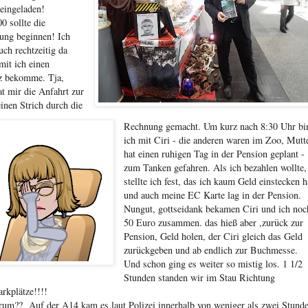
 eingeladen!
0 sollte die
lung beginnen! Ich
uch rechtzeitig da
mit ich einen
tz bekomme. Tja,
at mir die Anfahrt zur
inen Strich durch die
Rechnung gemacht. Um kurz nach 8:30 Uhr bi
ich mit Ciri - die anderen waren im Zoo, Mutt
hat einen ruhigen Tag in der Pension geplant -
zum Tanken gefahren. Als ich bezahlen wollte,
stellte ich fest, das ich kaum Geld einstecken h
und auch meine EC Karte lag in der Pension.
Nungut, gottseidank bekamen Ciri und ich noc
50 Euro zusammen. das hieß aber ,zurück zur
Pension, Geld holen, der Ciri gleich das Geld
zurückgeben und ab endlich zur Buchmesse.
Und schon ging es weiter so mistig los. 1 1/2
Stunden standen wir im Stau Richtung
rkplätze!!!!
um?? Auf der A14 kam es laut Polizei innerhalb von weniger als zwei Stund