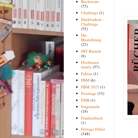
Buchworte
(75)
Challenge
(1)
Dankbarkeit -
Challenge
(55)
Die
Hinrichtung
(23)
DIY Basteln
(6)
Doofnasen
family
(57)
Fakten
(1)
FBM
(6)
FBM 2025
(1)
Feiertage
(33)
FMB
(1)
Fragerunde
(18)
Frankenbuch
(1)
Freitags Füller
(348)