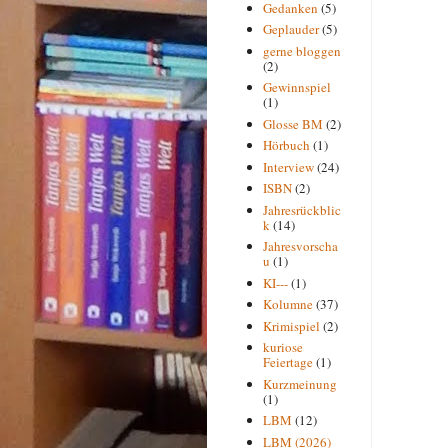
Gedanken
(5)
Geplauder
(5)
gerne bloggen
(2)
Gewinnspiel
(1)
Glosse BM
(2)
Hörbuch
(1)
Interview
(24)
ISBN
(2)
Jahresrückblic
k
(14)
Jahresvorscha
u
(1)
KI---
(1)
Kolumne
(37)
Krimispiel
(2)
kuriose
Feiertage
(1)
Kurzmeinung
(1)
LBM
(12)
LBM (2026)