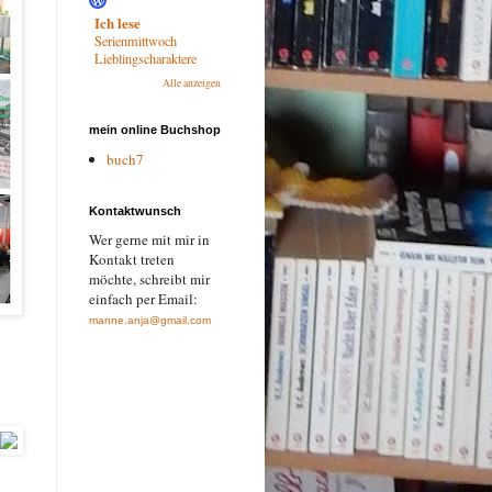
Ich lese
Serienmittwoch
Lieblingscharaktere
Alle anzeigen
mein online Buchshop
buch7
Kontaktwunsch
Wer gerne mit mir in
Kontakt treten
möchte, schreibt mir
einfach per Email:
manne.anja@gmail.com