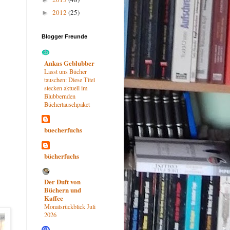
2012
(25)
►
Blogger Freunde
Ankas Geblubber
Lasst uns Bücher
tauschen: Diese Titel
stecken aktuell im
Blubbernden
Büchertauschpaket
buecherfuchs
bücherfuchs
Der Duft von
Büchern und
Kaffee
Monatsrückblick Juli
2026