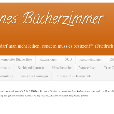
ines Bücherzimmer
darf man nicht leihen, sondern muss es besitzen!"" (Friedrich
komplette Bücherliste
Rezensionen
SUB
Kurzmeinungen
Zi
ortraits
Buchhandelporträt
Messebesuche
Wunschliste
True C
sammlung
besuchte Lesungen
Impressum / Datenschutz
kennzeichne ich gemäß § 2 Nr. 5 TMG als Werbung. Sie führen zu Autoren bzw. Verlagsseiten oder anderen Blogs. Di
ug und geben nur meine eigene Meinung wieder. Außerdem ist dieser Blog privat geführt.