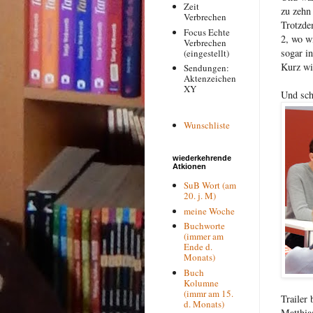
Zeit
zu zehn
Verbrechen
Trotzde
Focus Echte
2, wo wi
Verbrechen
sogar in
(eingestellt)
Kurz wi
Sendungen:
Aktenzeichen
XY
Und sch
Wunschliste
wiederkehrende
Atkionen
SuB Wort (am
20. j. M)
meine Woche
Buchworte
(immer am
Ende d.
Monats)
Buch
Kolumne
(immr am 15.
Trailer
d. Monats)
Matthia