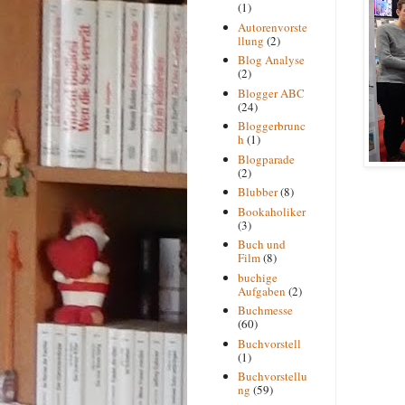
(1)
Autorenvorste
llung
(2)
Blog Analyse
(2)
Blogger ABC
(24)
Bloggerbrunc
h
(1)
Blogparade
(2)
Blubber
(8)
Bookaholiker
(3)
Buch und
Film
(8)
buchige
Aufgaben
(2)
Buchmesse
(60)
Buchvorstell
(1)
Buchvorstellu
ng
(59)