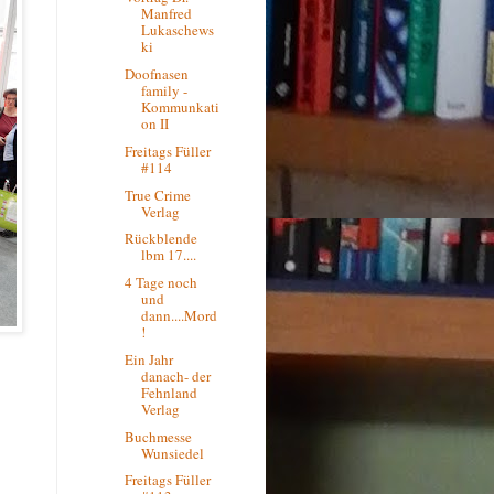
Manfred
Lukaschews
ki
Doofnasen
family -
Kommunkati
on II
Freitags Füller
#114
True Crime
Verlag
Rückblende
lbm 17....
4 Tage noch
und
dann....Mord
!
Ein Jahr
danach- der
Fehnland
Verlag
Buchmesse
Wunsiedel
Freitags Füller