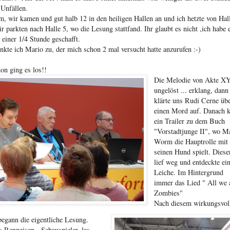
 Unfällen.
m, wir kamen und gut halb 12 in den heiligen Hallen an und ich hetzte von Hal
r parkten nach Halle 5, wo die Lesung stattfand. Ihr glaubt es nicht ,ich habe 
 einer 1/4 Stunde geschafft.
nkte ich Mario zu, der mich schon 2 mal versucht hatte anzurufen :-)
on ging es los!!
Die Melodie von Akte X
ungelöst ... erklang, dann
klärte uns Rudi Cerne üb
einen Mord auf. Danach 
ein Trailer zu dem Buch
"Vorstadtjunge II", wo M
Worm die Hauptrolle mit
seinen Hund spielt. Diese
lief weg und entdeckte ei
Leiche. Im Hintergrund
immer das Lied " All we 
Zombies"
Nach diesem wirkungsvol
 begann die eigentliche Lesung.
s Renneisen, Schauspieler, las