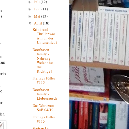
Juli
(12)
►
Juni
(11)
►
le
es
Mai
(13)
►
April
(18)
▼
Krimi und
Thriller was
ist nun der
Unterschied?
Y
Doofnasen
family -
er
Nahrung!
kam
Welche ist
die
Richtige?
ario
Freitags Füller
#115
r
Doofnasen
ne
family -
Liebesrausch
ar
Das Wort zum
SuB 04/19
len
Freitags Füller
#115
Vortrag Dr.