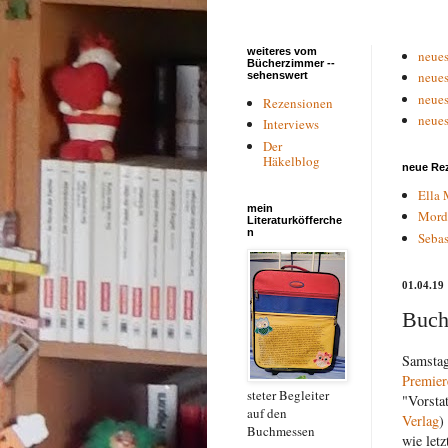
weiteres vom
neues
Bücherzimmer --
neues
sehenswert
neues
Rezensionen
neues
Interviews
Der
Häkelblog
neue Re
Ella 
mein
Mord
Literaturköfferche
n
Sebas
01.04.19
Buch
Samstag
Premier
steter Begleiter
"Vorstat
auf den
Verlag
)
Buchmessen
wie let