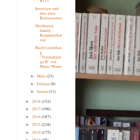
#113
Interview und
drei neue
Rezensionen
Doofnasen
family -
Kommunikat
ion
Buchvorstellun
g
"Vorstadtjun
ge II" von
Mario Worm
März
(23)
►
Februar
(9)
►
Januar
(11)
►
2018
(152)
►
2017
(196)
►
2016
(187)
►
2015
(218)
►
2014
(175)
►
2013
(48)
►