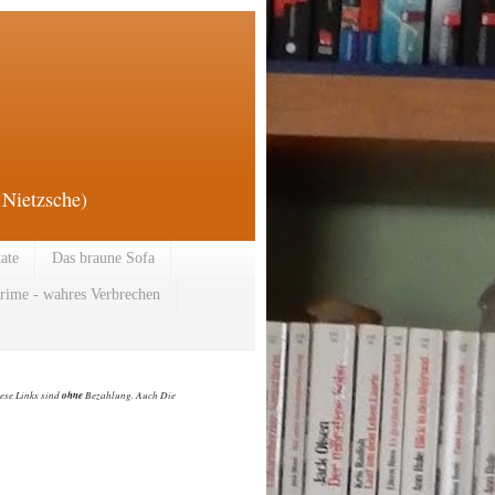
 Nietzsche)
tate
Das braune Sofa
rime - wahres Verbrechen
ese Links sind
ohne
Bezahlung. Auch Die