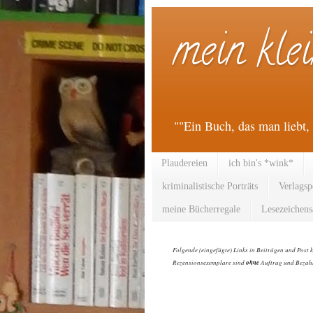
mein kle
""Ein Buch, das man liebt, 
Plaudereien
ich bin's *wink*
kriminalistische Porträts
Verlagsp
meine Bücherregale
Lesezeichen
Folgende (eingefügte) Links in Beiträgen und Post 
Rezensionsexemplare sind
ohne
Auftrag und Bezahl