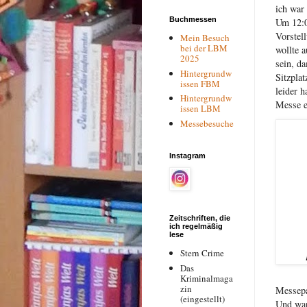
ich war
Buchmessen
Um 12:0
Vorstel
Mein Besuch
bei der LBM
wollte a
2025
sein, da
Hintergrundw
Sitzpla
issen FBM
leider h
Hintergrundw
Messe e
issen LBM
Messebesuche
Instagram
Zeitschriften, die
ich regelmäßig
lese
Stern Crime
Das
Kriminalmaga
zin
Messepa
(eingestellt)
Und war